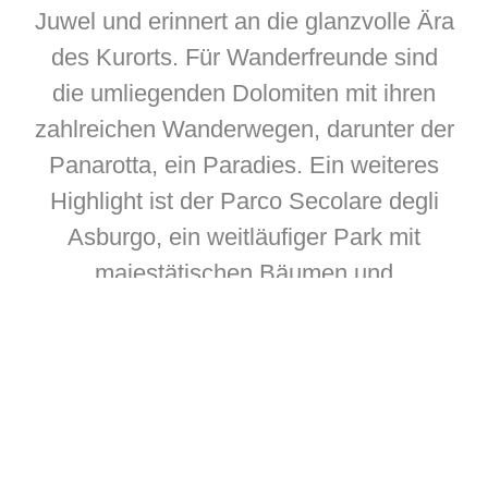
Juwel und erinnert an die glanzvolle Ära
des Kurorts. Für Wanderfreunde sind
die umliegenden Dolomiten mit ihren
zahlreichen Wanderwegen, darunter der
Panarotta, ein Paradies. Ein weiteres
Highlight ist der Parco Secolare degli
Asburgo, ein weitläufiger Park mit
majestätischen Bäumen und
historischen Gebäuden. In der Nähe
befindet sich auch das mittelalterliche
Schloss Pergine, das einen
beeindruckenden Blick über das
Valsugana-Tal bietet und kulturelle