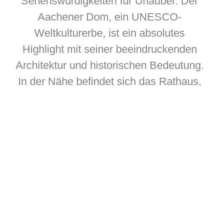
Sehenswürdigkeiten für Urlauber. Der
Aachener Dom, ein UNESCO-
Weltkulturerbe, ist ein absolutes
Highlight mit seiner beeindruckenden
Architektur und historischen Bedeutung.
In der Nähe befindet sich das Rathaus,
ein weiteres architektonisches
Schmuckstück. Das Centre
Charlemagne bietet spannende
Einblicke in die Geschichte der Stadt.
Entspannung findet man im
Elisenbrunnen, einem historischen
Kurhaus. Für Kunstliebhaber empfiehlt
sich ein Besuch im Ludwig Forum für