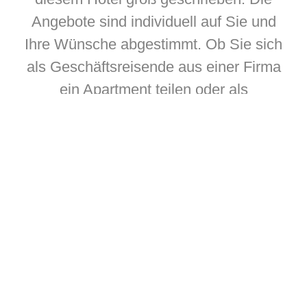
Angebote sind individuell auf Sie und
Ihre Wünsche abgestimmt. Ob Sie sich
als Geschäftsreisende aus einer Firma
ein Apartment teilen oder als
Wochenendbesucher ein Mehrbett- und
Familienzimmer beziehen wollen, das
Hotel kümmert sich gerne um Ihre
Wünsche.
Zimmer & Apartments in Hotel am
Park