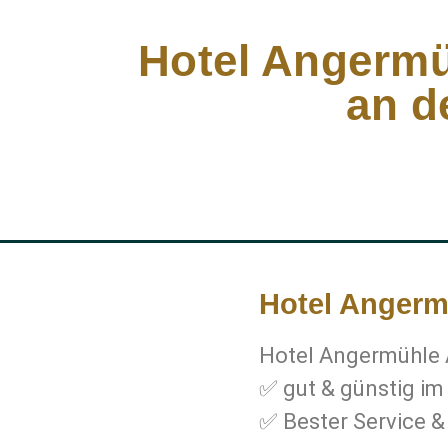
Hotel Angermü
an d
Hotel Angermü
Hotel Angermühle A
✅ gut & günstig i
✅ Bester Service 