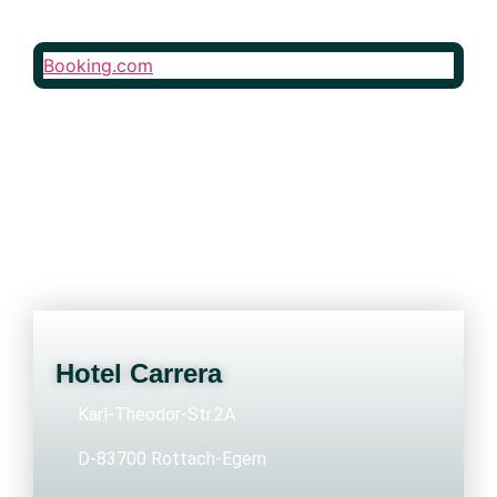
Booking.com
Hotel Carrera
Karl-Theodor-Str.2A
D-83700 Rottach-Egern