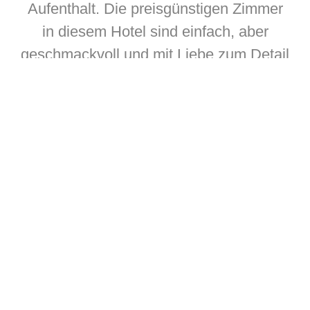
Aufenthalt. Die preisgünstigen Zimmer
in diesem Hotel sind einfach, aber
geschmackvoll und mit Liebe zum Detail
eingerichtet – hier werden Sie sich
wohlfühlen. Das Frühstücksbuffet ist
reichhaltig und lässt kaum Wünsche
offen. In der hoteleigenen Gaststube
können Sie abends sehr gut essen. Im
hauseigenen Wintergarten können Sie
den Tag entspannt ausklingen lassen.
Parkplätze stehen für Hotelgäste am
Haus kostenfrei zur Verfügung. In
diesem Hotel sind Haustiere erlaubt.