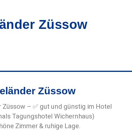
länder Züssow
eeländer Züssow
r Züssow – ✅ gut und günstig im Hotel
mals Tagungshotel Wichernhaus)
höne Zimmer & ruhige Lage.