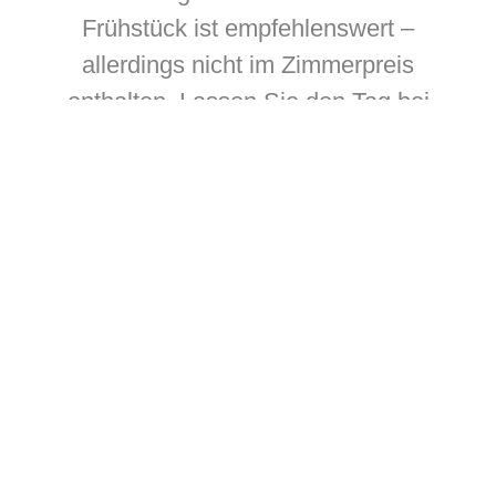
Frühstück ist empfehlenswert –
allerdings nicht im Zimmerpreis
enthalten. Lassen Sie den Tag bei
einem guten Glas Wein in der Hotelbar
ausklingen. Hier können Sie auch
kostenfrei Sportübertragungen
anschauen (Sky).
Hotel- und Konferenzgäste nutzen das
hoteleigene WLAN-Netz natürlich
kostenfrei. Es sind ausreichend
öffentliche Parkplätze (10 Euro/Tag) zur
Verfügung. In diesem Hotel sind
Haustiere willkommen – Kostenpunkt 11