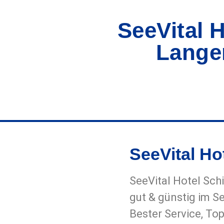
SeeVital H
Lange
SeeVital Ho
SeeVital Hotel Sch
gut & günstig im S
Bester Service, To