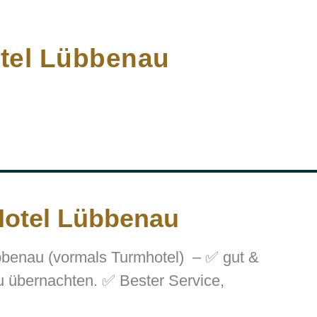
otel Lübbenau
Hotel Lübbenau
bbenau (vormals Turmhotel) – ✅ gut &
u übernachten. ✅ Bester Service,