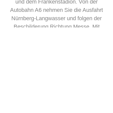
und dem Frankenstadion. Von der
Autobahn A6 nehmen Sie die Ausfahrt
Nürnberg-Langwasser und folgen der
Beschilderung Richtung Messe. Mit
öffentlichen Verkehrsmitteln erreichen
Sie das Guesthouse bequem vom
Hauptbahnhof aus mit der U-Bahnlinie
U1 bis zur Station Langwasser Süd.
Von dort sind es nur wenige
Gehminuten zur Unterkunft.
Rund um das StayStay Guesthouse in
Nürnberg-Langwasser gibt es vielfältige
Freizeit- und Einkaufsmöglichkeiten.