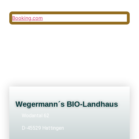
Booking.com
Wegermann´s BIO-Landhaus
Wodantal 62
D-45529 Hattingen